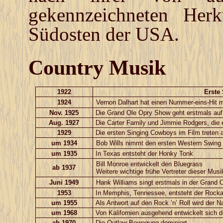
gekennzeichneten Her
Südosten der USA.
Country Musik
1922
Erste
1924
Vernon Dalhart
hat einen
Nummer-eins-Hit
m
Nov. 1925
Die
Grand Ole Opry
Show geht erstmals au
Aug. 1927
Die
Carter Family
und
Jimmie Rodgers
, die
1929
Die ersten
Singing Cowboys
im Film treten 
um 1934
Bob Wills
nimmt den ersten
Western Swing
um 1935
In Texas entsteht der
Honky Tonk
Bill Monroe
entwickelt den
Bluegrass
ab 1937
Weitere wichtige frühe Vertreter dieser Mus
Juni 1949
Hank Williams
singt erstmals in der Grand 
1953
In
Memphis
, Tennessee, entsteht der
Rockab
um 1955
Als Antwort auf den
Rock ’n’ Roll
wird der
Na
um 1968
Von Kalifornien ausgehend entwickelt sich d
ab 1970
Die
Outlaw-Bewegung
dominiert