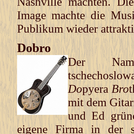
Nashville machten. D
Image machte die Musi
Publikum wieder attrakti
Dobro
Der Nam
tschechosl
Do
pyera
Bro
t
mit dem Gita
und Ed gründ
eigene Firma in der s